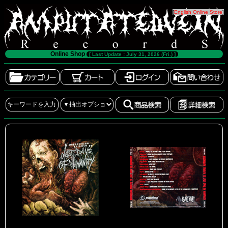
[
English Online Store
]
Online Shop
[ Last Update : July 31, 2026 (Fri.) ]