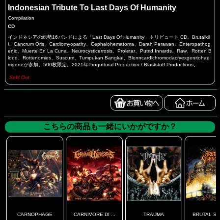
Indonesian Tribute To Last Days Of Humanity
Compilation
CD
インドネシアの総勢16バンドによる「Last Days Of Humanity」トリビュート CD。Brutalkil
l、Cancrum Oris、Cardiomyopathy、Cephalohematoma、Darah Perawan、Enteropathog
enic、Muerte En La Cuna、Neurocysticerrosis、Proletar、Putrid Innards、Raw、Rotten B
lood、Rottenomies、Suscum、Tumpukan Bangkai、Blenncardichromodacryexgenitohae
mgeneが参加。500枚限定。2021年Proguttural Production / Blaststuff Productions。
Sold Out
こちらの商品も一緒にいかがですか？
CARNOPHAGE
CARNIVORE DI ...
TRAUMA
BRUTAL SPH