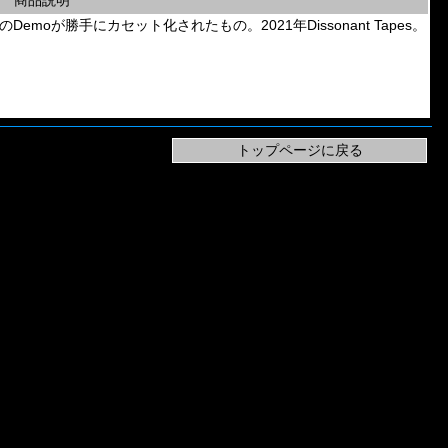
商品説明
irus」のDemoが勝手にカセット化されたもの。2021年Dissonant Tapes。