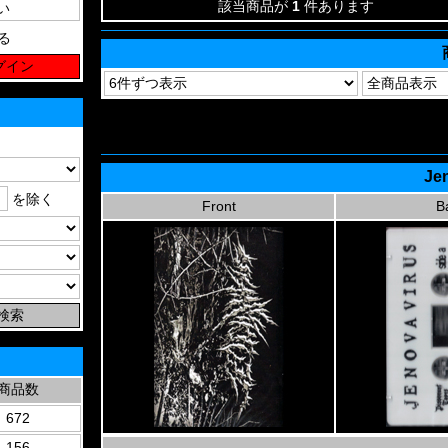
該当商品が
1
件あります
る
Jen
を除く
Front
B
商品数
672
156