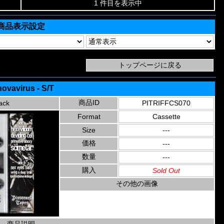
1 件目を表示中
商品表示設定
ovavirus - S/T
商品ID
ack
PITRIFFCS070
Format
Cassette
Size
---
価格
---
数量
---
購入
Sold Out
その他の画像