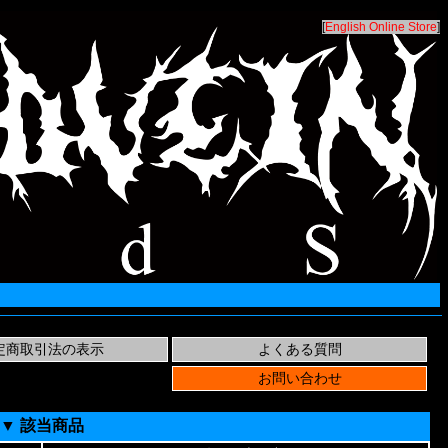
[
English Online Store
]
▼ 該当商品