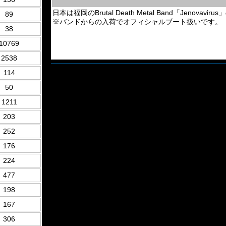
日本は福岡のBrutal Death Metal Band「Jenovav
89
※バンドからの入荷でオフィシャルブート扱いです。
38
10769
2538
114
50
1211
203
252
176
224
477
198
167
306