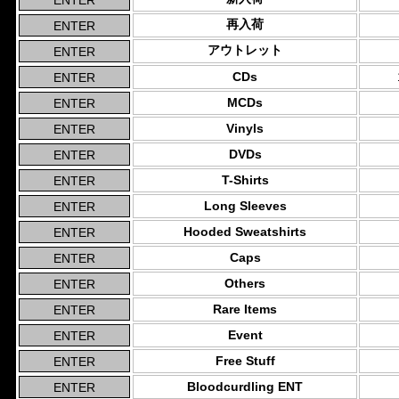
再入荷
アウトレット
CDs
MCDs
Vinyls
DVDs
T-Shirts
Long Sleeves
Hooded Sweatshirts
Caps
Others
Rare Items
Event
Free Stuff
Bloodcurdling ENT