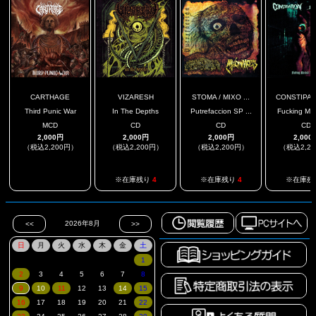
CARTHAGE
VIZARESH
STOMA / MIXO ...
CONSTIPATI
Third Punic War
In The Depths
Putrefaccion SP ...
Fucking Morb
MCD
CD
CD
CD
2,000円
2,000円
2,000円
2,000
（税込2,200円）
（税込2,200円）
（税込2,200円）
（税込2,2
.
※在庫残り
4
※在庫残り
4
※在庫残