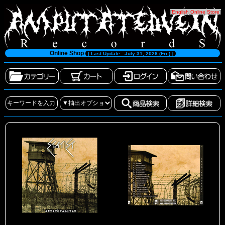
[
English Online Store
]
Online Shop
[ Last Update : July 31, 2026 (Fri.) ]