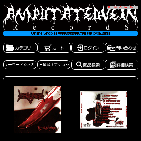
[
English Online Store
]
Online Shop
[ Last Update : July 31, 2026 (Fri.) ]