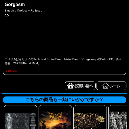
Gorgasm
Bleeding Profusely Re-Issue
CD
アメリカはイリノイのTechnical Brutal Death Metal Band「Gorgasm」のDebut CD。再々
発盤。2023年Brutal Mind。
Sold Out
こちらの商品も一緒にいかがですか？