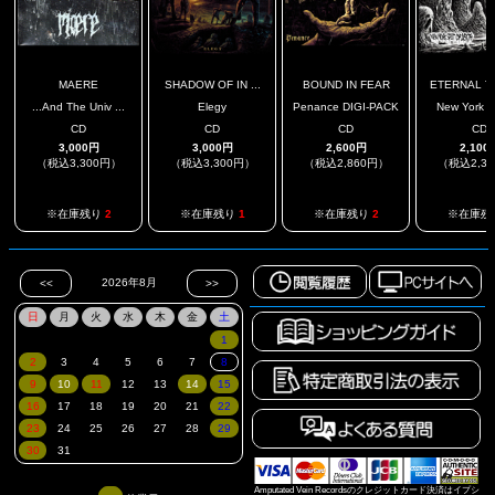
MAERE
SHADOW OF IN ...
BOUND IN FEAR
ETERNAL TO
...And The Univ ...
Elegy
Penance DIGI-PACK
New York Spl
CD
CD
CD
CD
3,000円
3,000円
2,600円
2,100
（税込3,300円）
（税込3,300円）
（税込2,860円）
（税込2,3
※在庫残り
2
※在庫残り
1
※在庫残り
2
※在庫残
Amputated Vein Recordsのクレジットカード決済はイプシ