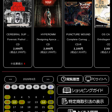
CEREBRAL SUP ...
HYPEROMM
PUNCTURE WOUND
OS CAP
Forensic Pathol ...
Designing Apoca ...
Complete Carnag ...
Grindiagem D
CD
CD
CD-R
CD
2,000円
2,000円
2,100円
2,000
（税込2,200円）
（税込2,200円）
（税込2,310円）
（税込2,2
.
.
.
※在庫残り
4