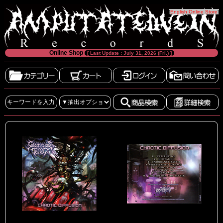
[
English Online Store
]
Online Shop
[ Last Update : July 31, 2026 (Fri.) ]