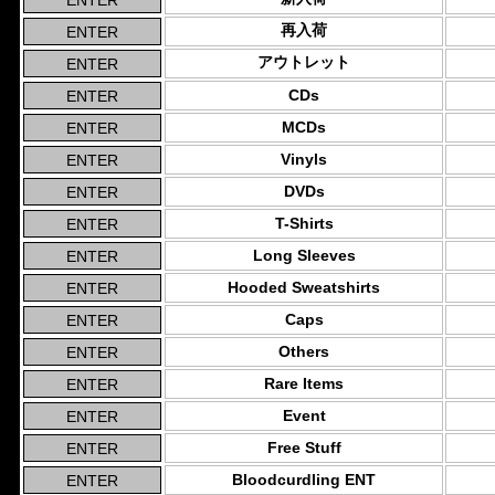
再入荷
アウトレット
CDs
MCDs
Vinyls
DVDs
T-Shirts
Long Sleeves
Hooded Sweatshirts
Caps
Others
Rare Items
Event
Free Stuff
Bloodcurdling ENT