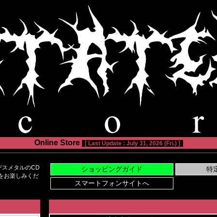
Online Store
[ Last Update : July 31, 2026 (Fri.) ]
スメタルのCD
い物をお楽しみくだ