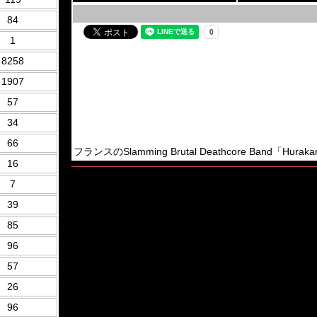
84
1
8258
1907
57
34
66
フランスのSlamming Brutal Deathcore Band「Hurak
16
7
39
85
96
57
26
96