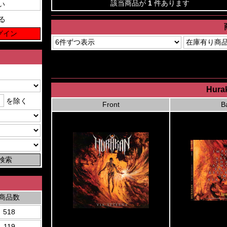
該当商品が
1
件あります
る
Hurak
を除く
Front
B
商品数
518
119