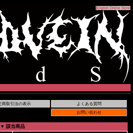
[
English Online Store
]
▼ 該当商品