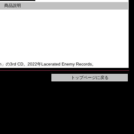
商品説明
an」の3rd CD。2022年Lacerated Enemy Records。