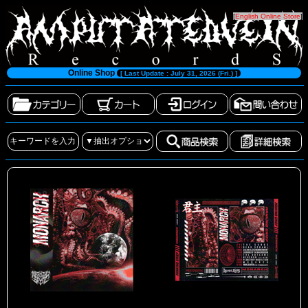
[
English Online Store
]
Online Shop
[ Last Update : July 31, 2026 (Fri.) ]