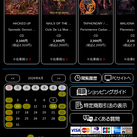
HACKED UP
NAILS OF THE ...
TAPHONOMY / ...
MALIGNAN
Sporadic Genoci ...
Ciclo De La Mue ...
Fenomenos Cadav ...
Planetary As
CD
CD
CD
CD
2,100円
2,000円
2,000円
2,100
（税込2,310円）
（税込2,200円）
（税込2,200円）
（税込2,3
※在庫残り
4
※在庫残り
1
※在庫残り
3
※在庫残
Amputated Vein Recordsのクレジットカード決済はイプシ