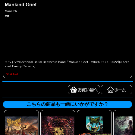
Mankind Grief
Monarch
CD
スペインのTechnical Brutal Deathcore Band「Mankind Grief」のDebut CD。2022年Lacer
ated Enemy Records。
Sold Out
こちらの商品も一緒にいかがですか？