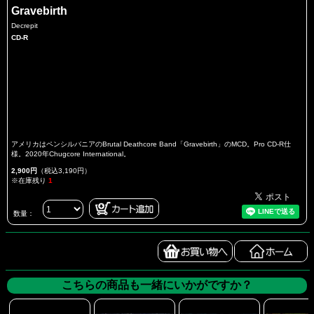
Gravebirth
Decrepit
CD-R
アメリカはペンシルバニアのBrutal Deathcore Band「Gravebirth」のMCD。Pro CD-R仕
様。2020年Chugcore International。
2,900円
（税込3,190円）
※在庫残り
1
数量：
こちらの商品も一緒にいかがですか？