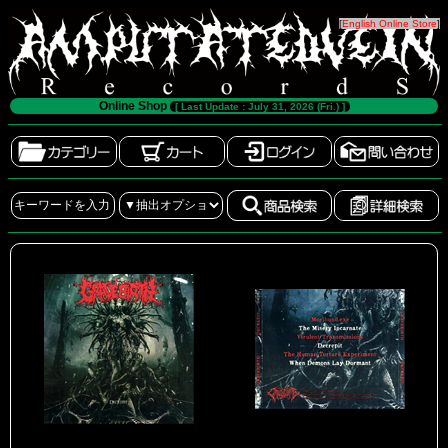
[
English Online Store
]
Online Shop
[ Last Update : July 31, 2026 (Fri.) ]