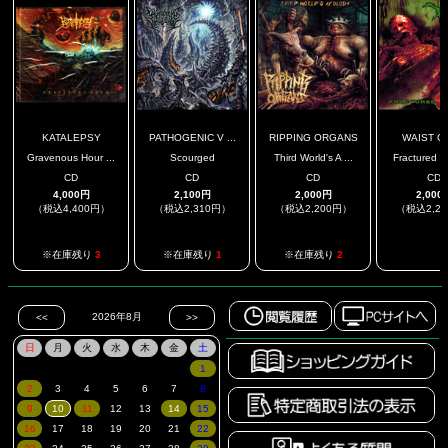
KATALEPSY
PATHOGENIC V ...
RIPPING ORGANS
WAIST C
Gravenous Hour ...
Scourged
Third World's A ...
Fractured Ca
CD
CD
CD
CD
4,000円
2,100円
2,000円
2,000
（税込4,400円）
（税込2,310円）
（税込2,200円）
（税込2,2
.
※在庫残り
3
※在庫残り
1
※在庫残り
2