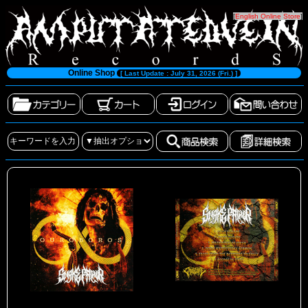
[
English Online Store
]
Online Shop
[ Last Update : July 31, 2026 (Fri.) ]