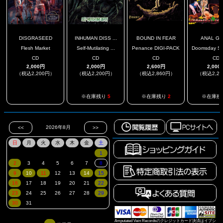
DISGRASEED
INHUMAN DISS ...
BOUND IN FEAR
ANAL GR
Flesh Market
Self-Mutilating ...
Penance DIGI-PACK
Doomsday Sex
CD
CD
CD
CD
2,000円
2,000円
2,600円
2,000
（税込2,200円）
（税込2,200円）
（税込2,860円）
（税込2,2
.
※在庫残り
5
※在庫残り
2
※在庫残
Amputated Vein Recordsのクレジットカード決済はイプシ