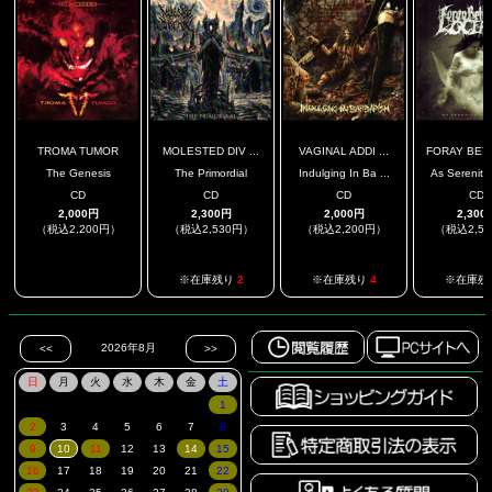
TROMA TUMOR
MOLESTED DIV ...
VAGINAL ADDI ...
FORAY BETW
The Genesis
The Primordial
Indulging In Ba ...
As Serenity 
CD
CD
CD
CD
2,000円
2,300円
2,000円
2,300
（税込2,200円）
（税込2,530円）
（税込2,200円）
（税込2,5
.
※在庫残り
2
※在庫残り
4
※在庫残