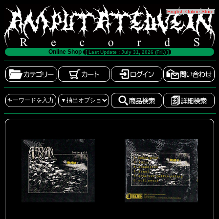
[
English Online Store
]
Online Shop
[ Last Update : July 31, 2026 (Fri.) ]