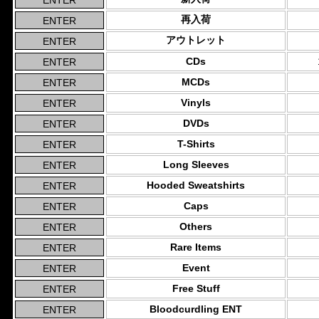
再入荷
アウトレット
CDs
MCDs
Vinyls
DVDs
T-Shirts
Long Sleeves
Hooded Sweatshirts
Caps
Others
Rare Items
Event
Free Stuff
Bloodcurdling ENT