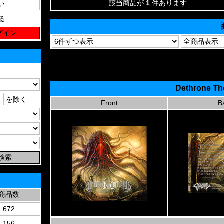
該当商品が
1
件あります
る
Dethrone The
を除く
Front
B
商品数
672
156