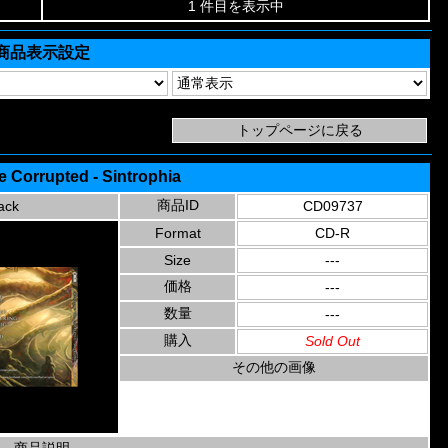
1 件目を表示中
商品表示設定
 Corrupted - Sintrophia
商品ID
ack
CD09737
Format
CD-R
Size
---
価格
---
数量
---
購入
Sold Out
その他の画像