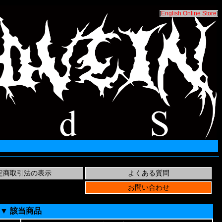
[
English Online Store
]
▼ 該当商品