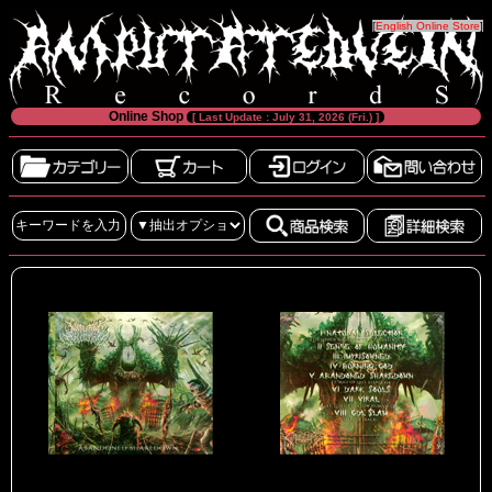
[
English Online Store
]
Online Shop
[ Last Update : July 31, 2026 (Fri.) ]