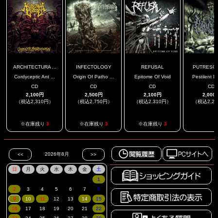
ARCHITECTURA ...
INFECTOLOGY
REFUSAL
PUTRESC
Cordyceptic Ant ...
Origin Of Patho ...
Epitome Of Void
Pestilent De
CD
CD
CD
CD
2,100円
2,500円
2,100円
2,000
（税込2,310円）
（税込2,750円）
（税込2,310円）
（税込2,2
.
※在庫残り
3
※在庫残り
3
※在庫残り
3