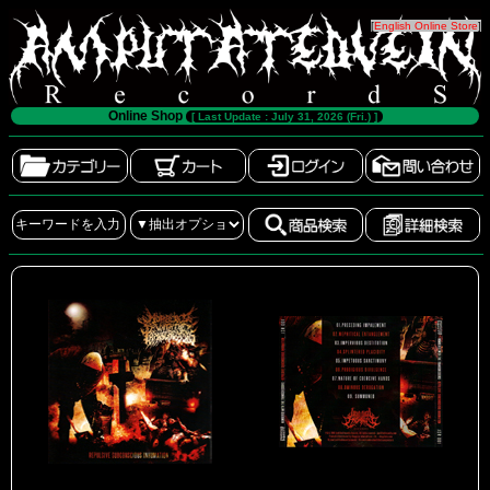
[
English Online Store
]
Online Shop
[ Last Update : July 31, 2026 (Fri.) ]