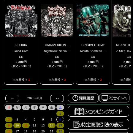
PHOBIA
CADAVERIC IN ...
GINGIVECTOMY
MEANT TO S
Grind Core
Nightmare Necro ...
Mouth Shatterin ...
A Step Towar
CD
CD
CD
CD
2,300円
2,000円
2,000円
2,000
（税込2,530円）
（税込2,200円）
（税込2,200円）
（税込2,2
※在庫残り
1
※在庫残り
3
※在庫残り
3
※在庫残