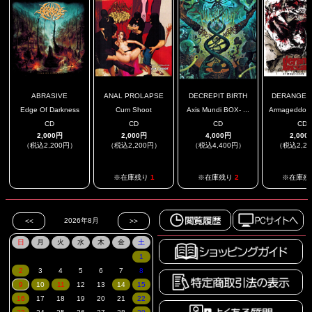
ABRASIVE
ANAL PROLAPSE
DECREPIT BIRTH
DERANGED I
Edge Of Darkness
Cum Shoot
Axis Mundi BOX- ...
Armageddon C
CD
CD
CD
CD
2,000円
2,000円
4,000円
2,000
（税込2,200円）
（税込2,200円）
（税込4,400円）
（税込2,2
.
※在庫残り
1
※在庫残り
2
※在庫残