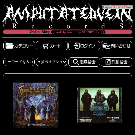
[
English Online Store
]
Online Shop
[ Last Update : July 31, 2026 (Fri.) ]