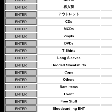
再入荷
アウトレット
CDs
MCDs
Vinyls
DVDs
T-Shirts
Long Sleeves
Hooded Sweatshirts
Caps
Others
Rare Items
Event
Free Stuff
Bloodcurdling ENT