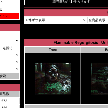
該当商品が
1
件あります
る
Flammable Regurgitosis - Unh
を除く
Front
B
商品数
672
156