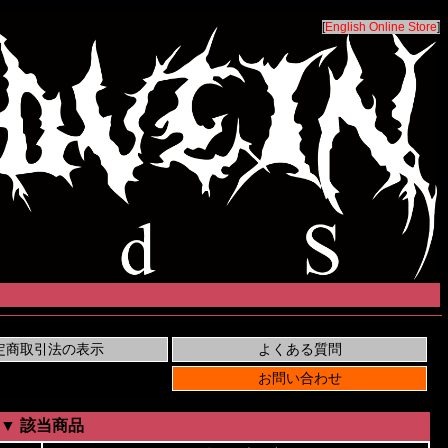
[
English Online Store
]
▼ 該当商品