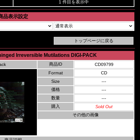
1 件目を表示中
商品表示設定
inged Irreversible Mutilations DIGI-PACK
商品ID
ack
CD09799
Format
CD
Size
---
価格
---
数量
---
購入
Sold Out
その他の画像