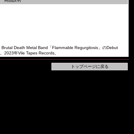
商品説明
 Death Metal Band「Flammable Regurgitosis」のDebut
Vile Tapes Records。