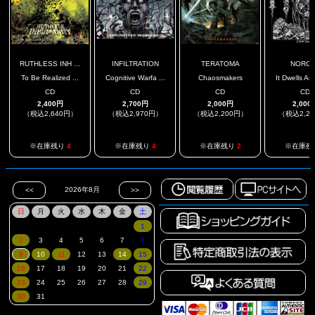
RUTHLESS INH ...
INFILTRATION
TERATOMA
NORO
To Be Realized ...
Cognitive Warfa ...
Chaosmakers
It Dwells Am
CD
CD
CD
CD
2,400円
2,700円
2,000円
2,000
（税込2,640円）
（税込2,970円）
（税込2,200円）
（税込2,2
※在庫残り
4
※在庫残り
4
※在庫残り
2
※在庫残