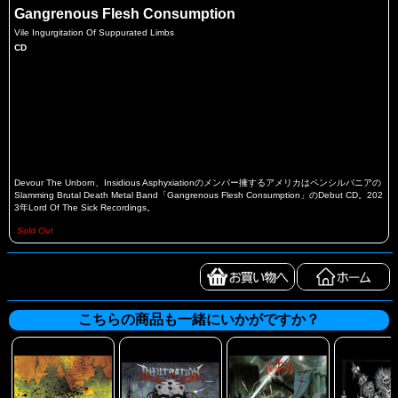
Gangrenous Flesh Consumption
Vile Ingurgitation Of Suppurated Limbs
CD
Devour The Unborn、Insidious Asphyxiationのメンバー擁するアメリカはペンシルバニアの
Slamming Brutal Death Metal Band「Gangrenous Flesh Consumption」のDebut CD。202
3年Lord Of The Sick Recordings。
Sold Out
こちらの商品も一緒にいかがですか？