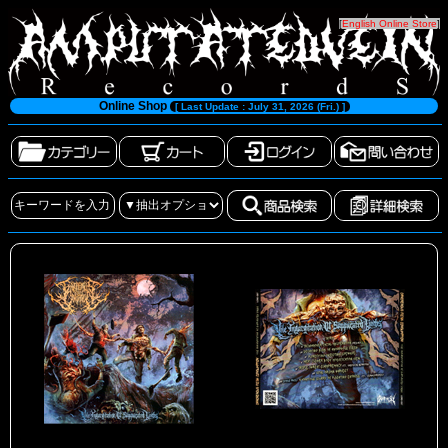
[
English Online Store
]
Online Shop
[ Last Update : July 31, 2026 (Fri.) ]