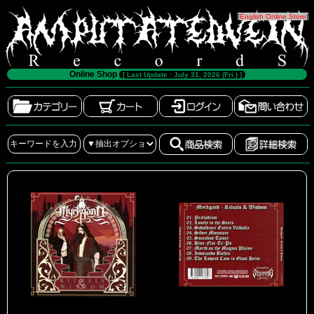
[
English Online Store
]
Online Shop
[ Last Update : July 31, 2026 (Fri.) ]