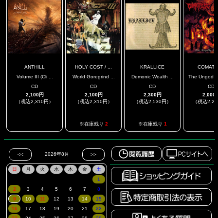
ANTHILL
HOLY COST / ...
KRALLICE
COMAT
Volume III (Cli ...
World Goregrind ...
Demonic Wealth ...
The Ungodly 
CD
CD
CD
CD
2,100円
2,100円
2,300円
2,000
（税込2,310円）
（税込2,310円）
（税込2,530円）
（税込2,2
.
.
※在庫残り
2
※在庫残り
1