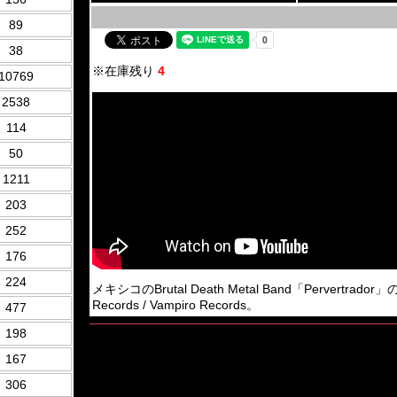
89
38
※在庫残り
4
10769
2538
114
50
1211
203
252
176
224
メキシコのBrutal Death Metal Band「Pervertrador」のDe
Records / Vampiro Records。
477
198
167
306