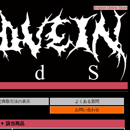
[
English Online Store
]
▼ 該当商品