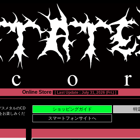
Online Store
[ Last Update : July 31, 2026 (Fri.) ]
スメタルのCD
い物をお楽しみくだ