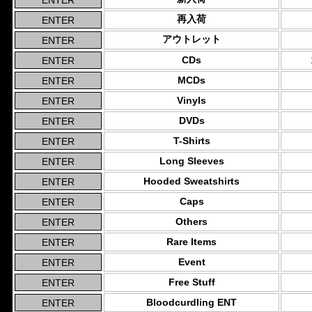
再入荷
アウトレット
CDs
MCDs
Vinyls
DVDs
T-Shirts
Long Sleeves
Hooded Sweatshirts
Caps
Others
Rare Items
Event
Free Stuff
Bloodcurdling ENT