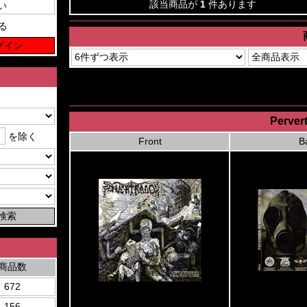
該当商品が
1
件あります
る
Pervert
を除く
Front
B
商品数
672
156