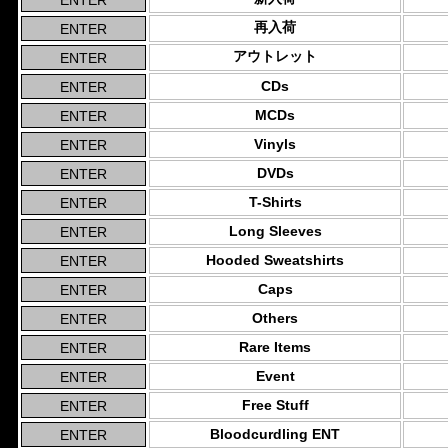
再入荷
アウトレット
CDs
MCDs
Vinyls
DVDs
T-Shirts
Long Sleeves
Hooded Sweatshirts
Caps
Others
Rare Items
Event
Free Stuff
Bloodcurdling ENT