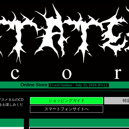
Online Store
[ Last Update : July 31, 2026 (Fri.) ]
スメタルのCD
い物をお楽しみくだ