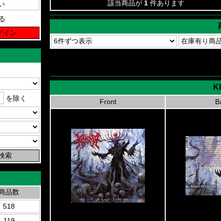
該当商品が
1
件あります
る
K
を除く
Front
B
商品数
518
119