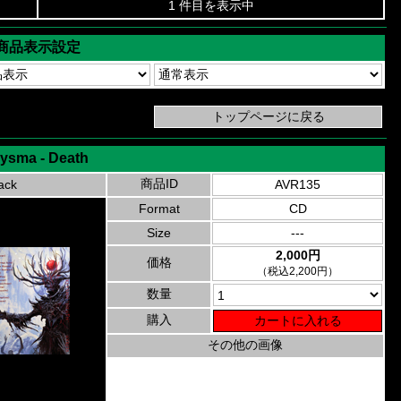
1 件目を表示中
商品表示設定
lysma - Death
商品ID
ack
AVR135
Format
CD
Size
---
2,000円
価格
（税込2,200円）
数量
購入
その他の画像