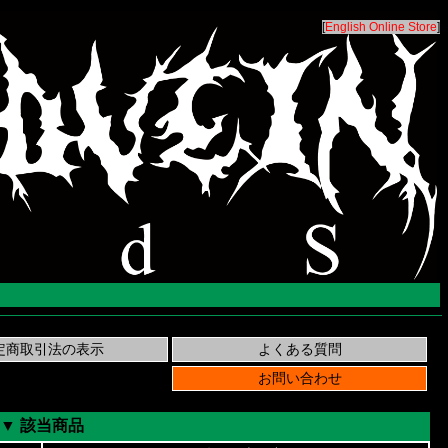
[
English Online Store
]
▼ 該当商品