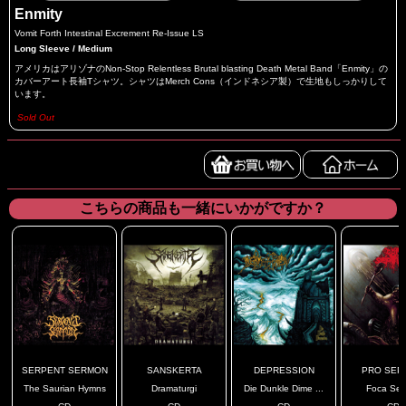
Enmity
Vomit Forth Intestinal Excrement Re-Issue LS
Long Sleeve / Medium
アメリカはアリゾナのNon-Stop Relentless Brutal blasting Death Metal Band「Enmity」の
カバーアート長袖Tシャツ。シャツはMerch Cons（インドネシア製）で生地もしっかりして
います。
Sold Out
こちらの商品も一緒にいかがですか？
SERPENT SERMON
SANSKERTA
DEPRESSION
PRO SEP
The Saurian Hymns
Dramaturgi
Die Dunkle Dime ...
Foca Sep