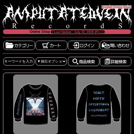
[
English Online Store
]
Online Shop
[ Last Update : July 31, 2026 (Fri.) ]