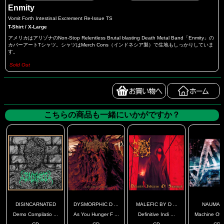
Enmity
Vomit Forth Intestinal Excrement Re-Issue TS
T-Shirt / X-Large
アメリカはアリゾナのNon-Stop Relentless Brutal blasting Death Metal Band「Enmity」の
カバーアートTシャツ。シャツはMerch Cons（インドネシア製）で生地もしっかりしていま
す。
Sold Out
こちらの商品も一緒にいかがですか？
DISINCARNATED
DYSMORPHIC D ...
MALEFIC BY D ...
NAUMAC
Demo Compilatio ...
As You Hunger F ...
Definitive Indi ...
Machine Of C