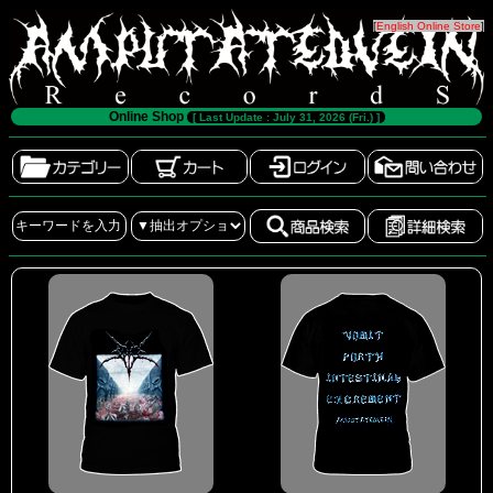
[
English Online Store
]
Online Shop
[ Last Update : July 31, 2026 (Fri.) ]