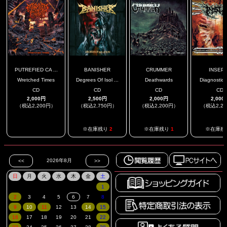
PUTREFIED CA ...
BANISHER
CRUMMER
INSEP
Wretched Times
Degrees Of Isol ...
Deathwards
Diagnostic A
CD
CD
CD
CD
2,000円
2,500円
2,000円
2,000
（税込2,200円）
（税込2,750円）
（税込2,200円）
（税込2,2
.
※在庫残り
2
※在庫残り
1
※在庫残