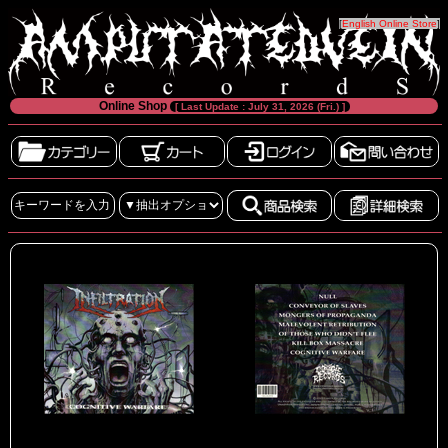
[
English Online Store
]
Online Shop
[ Last Update : July 31, 2026 (Fri.) ]