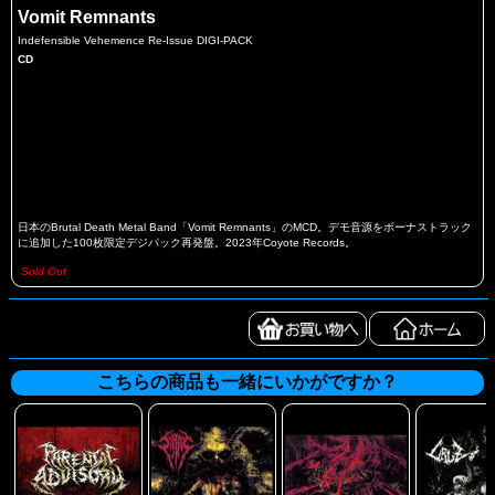
Vomit Remnants
Indefensible Vehemence Re-Issue DIGI-PACK
CD
日本のBrutal Death Metal Band「Vomit Remnants」のMCD。デモ音源をボーナストラック
に追加した100枚限定デジパック再発盤。2023年Coyote Records。
Sold Out
こちらの商品も一緒にいかがですか？