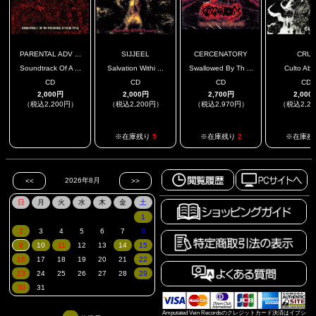
PARENTAL ADV ...
SIJJEEL
CERCENATORY
CRUZ
Soundtrack Of A ...
Salvation Withi ...
Swallowed By Th ...
Culto Abi
CD
CD
CD
CD
2,000円
2,000円
2,700円
2,000
（税込2,200円）
（税込2,200円）
（税込2,970円）
（税込2,2
.
※在庫残り
5
※在庫残り
2
※在庫残
Amputated Vein Recordsのクレジットカード決済はイプシ