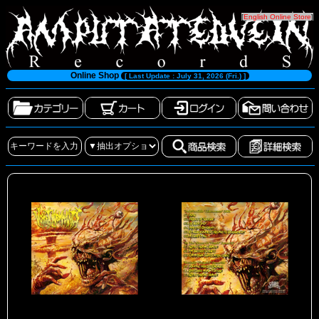
[
English Online Store
]
Online Shop
[ Last Update : July 31, 2026 (Fri.) ]