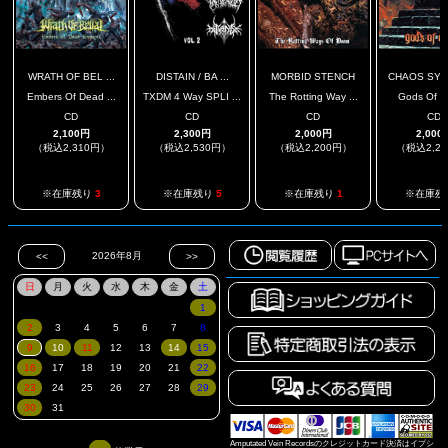
WRATH OF BEL ...
DISTAIN / BA ...
MORBID STENCH
CHAOS SYN
Embers Of Dead ...
TXDM 4 Way SPLI ...
The Rotting Way ...
Gods Of C
CD
CD
CD
CD
2,100円
2,300円
2,000円
2,000
（税込2,310円）
（税込2,530円）
（税込2,200円）
（税込2,2
※在庫残り
3
※在庫残り
5
※在庫残り
1
※在庫残
Amputated Vein Recordsのクレジットカード決済はイプシ