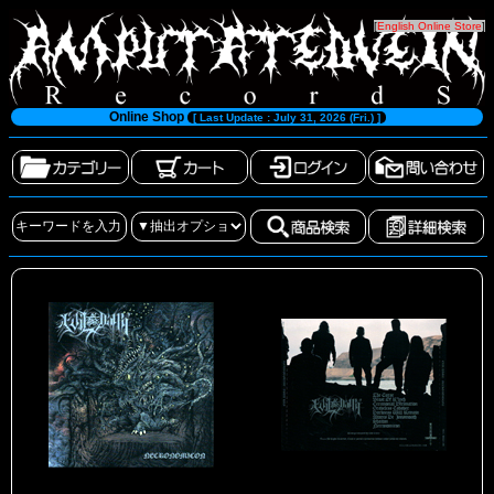
[
English Online Store
]
Online Shop
[ Last Update : July 31, 2026 (Fri.) ]