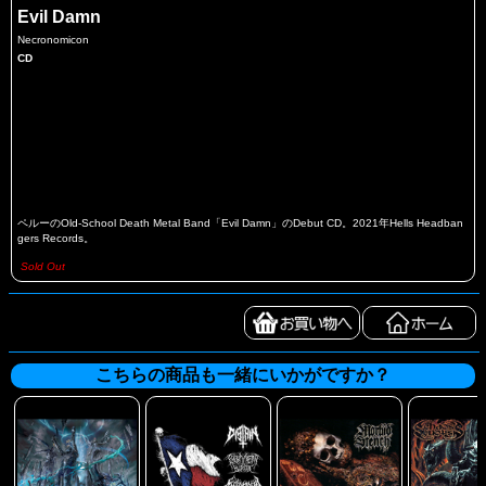
Evil Damn
Necronomicon
CD
ペルーのOld-School Death Metal Band「Evil Damn」のDebut CD。2021年Hells Headban
gers Records。
Sold Out
こちらの商品も一緒にいかがですか？