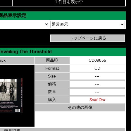
1 件目を表示中
商品表示設定
Unveiling The Threshold
商品ID
ack
CD09855
Format
CD
Size
---
価格
---
数量
---
購入
Sold Out
その他の画像