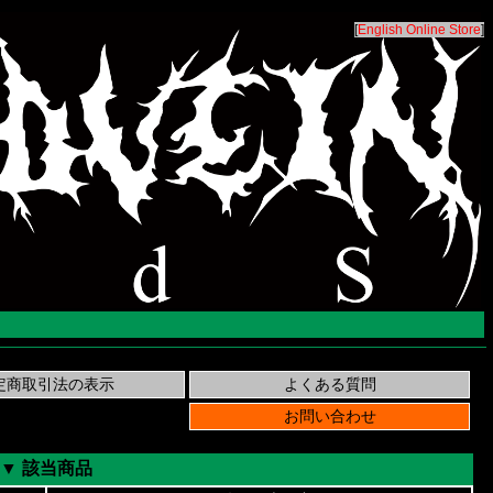
[
English Online Store
]
▼ 該当商品