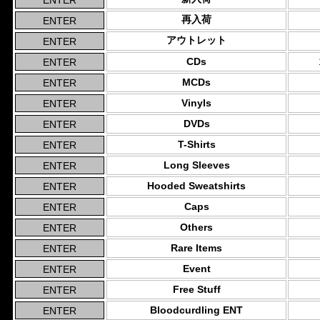
再入荷
アウトレット
CDs
MCDs
Vinyls
DVDs
T-Shirts
Long Sleeves
Hooded Sweatshirts
Caps
Others
Rare Items
Event
Free Stuff
Bloodcurdling ENT