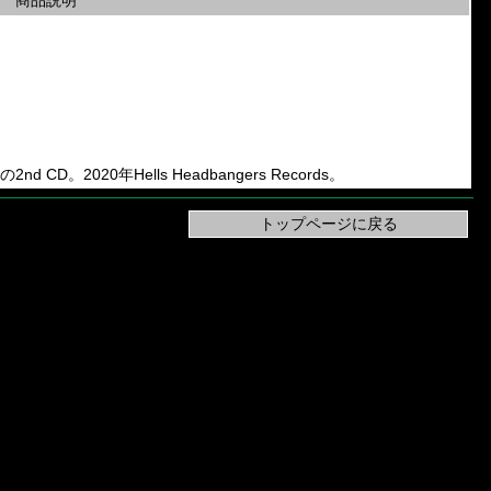
商品説明
」の2nd CD。2020年Hells Headbangers Records。