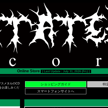
Online Store
[ Last Update : July 31, 2026 (Fri.) ]
スメタルのCD
い物をお楽しみくだ