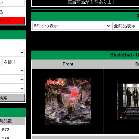
該当商品が
1
件あります
る
Skelethal - 
を除く
Front
B
商品数
672
156