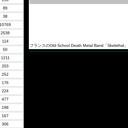
89
38
10769
2538
114
フランスのOld-School Death Metal Band「Skelethal
50
1211
203
252
176
224
477
198
167
306