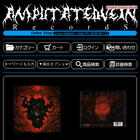
[
English Online Store
]
Online Shop
[ Last Update : July 31, 2026 (Fri.) ]