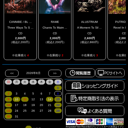
CANNIBE / BL ...
RAME
ALUSTRIUM
PUTRID 
Three Ways To S ...
Chants To Maim ...
A Moment To Sil ...
Revel In L
CD
CD
CD
CD
2,000円
2,000円
2,600円
2,000
（税込2,200円）
（税込2,200円）
（税込2,860円）
（税込2,2
※在庫残り
4
※在庫残り
2
※在庫残り
3
※在庫残
Amputated Vein Recordsのクレジットカード決済はイプシ