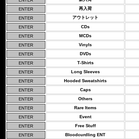
再入荷
アウトレット
CDs
MCDs
Vinyls
DVDs
T-Shirts
Long Sleeves
Hooded Sweatshirts
Caps
Others
Rare Items
Event
Free Stuff
Bloodcurdling ENT