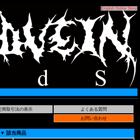
[
English Online Store
]
▼ 該当商品