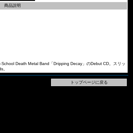
商品説明
l Death Metal Band「Dripping Decay」のDebut CD。スリッ
ds。