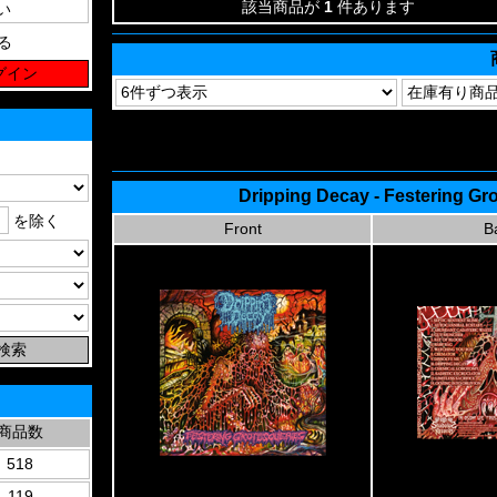
該当商品が
1
件あります
る
Dripping Decay - Festering G
を除く
Front
B
商品数
518
119