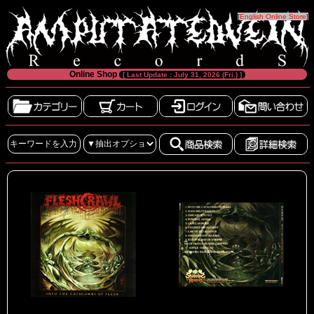
[
English Online Store
]
Online Shop
[ Last Update : July 31, 2026 (Fri.) ]