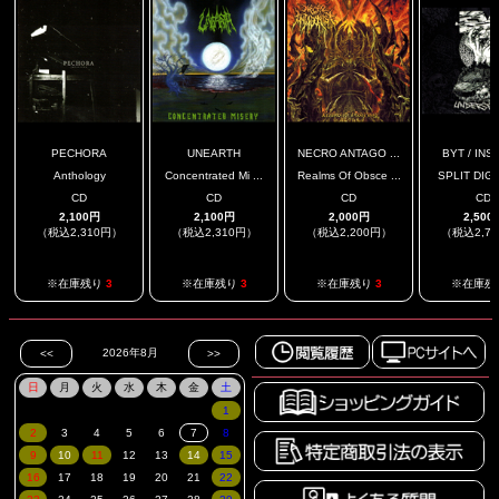
PECHORA
UNEARTH
NECRO ANTAGO ...
BYT / INSIS
Anthology
Concentrated Mi ...
Realms Of Obsce ...
SPLIT DIGI
CD
CD
CD
CD
2,100円
2,100円
2,000円
2,500
（税込2,310円）
（税込2,310円）
（税込2,200円）
（税込2,7
※在庫残り
3
※在庫残り
3
※在庫残り
3
※在庫残