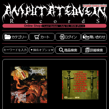
[
English Online Store
]
Online Shop
[ Last Update : July 31, 2026 (Fri.) ]