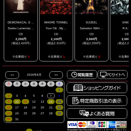
DEMONIACAL G ...
WHORE TONNEL
SIJJEEL
GNID
Darker Lamentat ...
Your Clit ..My ...
Salvation Withi ...
R.A.K
CD
CD
CD
CD
2,200円
2,100円
2,000円
2,000
（税込2,420円）
（税込2,310円）
（税込2,200円）
（税込2,2
※在庫残り
3
※在庫残り
1
※在庫残り
5
※在庫残
Amputated Vein Recordsのクレジットカード決済はイプシ