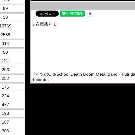
89
38
※在庫残り
1
10769
2538
114
50
1211
203
ドイツのOld-School Death Doom Metal Band「Putr
252
Records。
176
224
477
198
167
306