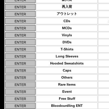
再入荷
アウトレット
CDs
MCDs
Vinyls
DVDs
T-Shirts
Long Sleeves
Hooded Sweatshirts
Caps
Others
Rare Items
Event
Free Stuff
Bloodcurdling ENT