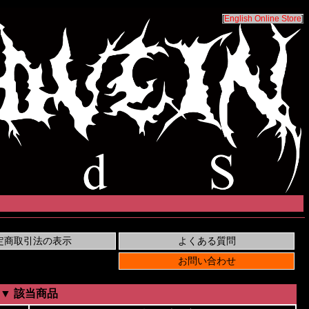
[
English Online Store
]
▼ 該当商品