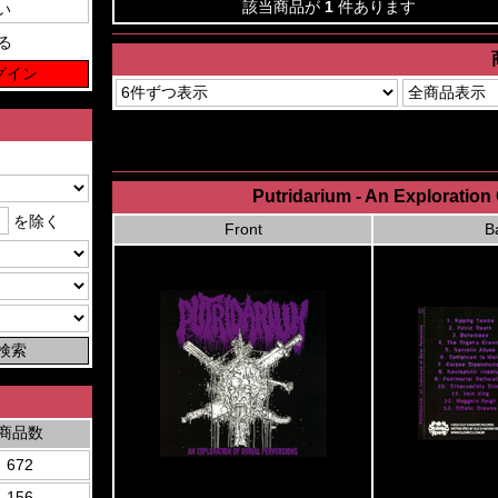
該当商品が
1
件あります
る
Putridarium - An Exploration
を除く
Front
B
商品数
672
156