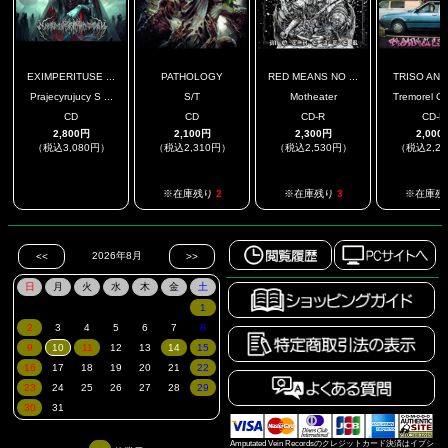
EXIMPERITUSE ...
PATHOLOGY
RED MEANS NO ...
TRISO ANAL
Prajecyrujucy S ...
S/T
Motheater
Tremorel Cit
CD
CD
CD-R
CD-R
2,800円
2,100円
2,300円
2,000
（税込3,080円）
（税込2,310円）
（税込2,530円）
（税込2,2
.
※在庫残り
2
※在庫残り
3
※在庫残
Amputated Vein Recordsのクレジットカード決済はイプシ