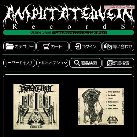
[
English Online Store
]
Online Shop
[ Last Update : July 31, 2026 (Fri.) ]