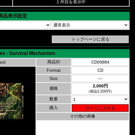
1 件目を表示中
商品表示設定
s - Survival Mechanism
商品ID
ack
CD09884
Format
CD
Size
---
2,000円
価格
（税込2,200円）
数量
購入
その他の画像