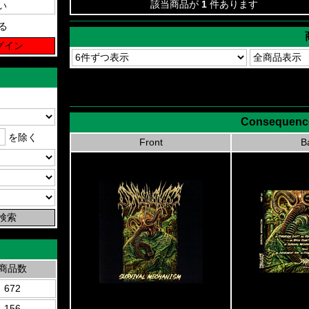
該当商品が
1
件あります
る
Consequence
を除く
Front
B
商品数
672
156