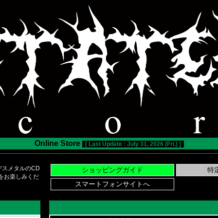
Online Store
[ Last Update : July 31, 2026 (Fri.) ]
スメタルのCD
い物をお楽しみくだ