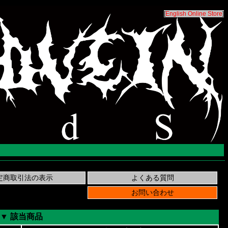
[
English Online Store
]
▼ 該当商品