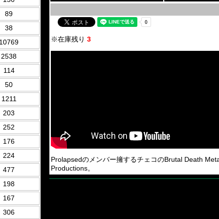
89
38
※在庫残り
3
10769
2538
114
50
1211
203
252
176
224
Prolapsedのメンバー擁するチェコのBrutal Death Metal
Productions。
477
198
167
306