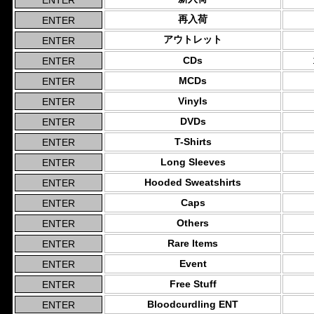
再入荷
アウトレット
CDs
MCDs
Vinyls
DVDs
T-Shirts
Long Sleeves
Hooded Sweatshirts
Caps
Others
Rare Items
Event
Free Stuff
Bloodcurdling ENT