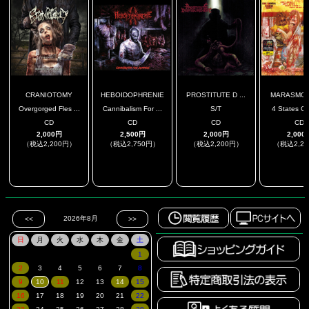
CRANIOTOMY
HEBOIDOPHRENIE
PROSTITUTE D ...
MARASMO / 
Overgorged Fles ...
Cannibalism For ...
S/T
4 States Of 
CD
CD
CD
CD
2,000円
2,500円
2,000円
2,000
（税込2,200円）
（税込2,750円）
（税込2,200円）
（税込2,2
.
.
.
.