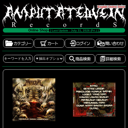
[
English Online Store
]
Online Shop
[ Last Update : July 31, 2026 (Fri.) ]