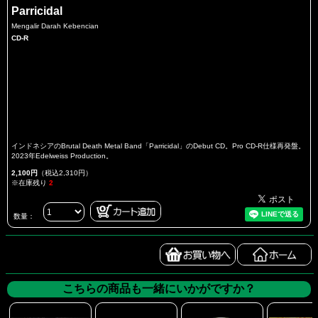
Parricidal
Mengalir Darah Kebencian
CD-R
インドネシアのBrutal Death Metal Band「Parricidal」のDebut CD。Pro CD-R仕様再発盤。
2023年Edelweiss Production。
2,100円
（税込2,310円）
※在庫残り
2
数量：
こちらの商品も一緒にいかがですか？