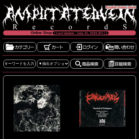
[
English Online Store
]
Online Shop
[ Last Update : July 31, 2026 (Fri.) ]