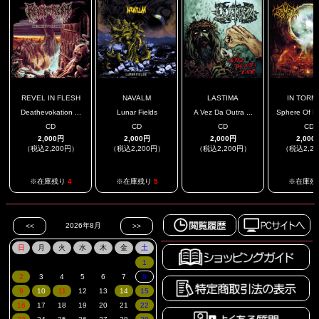
REVEL IN FLESH
NAVALM
LASTIMA
IN TORM
Deathevokation ...
Lunar Fields
A Vez Da Outra ...
Sphere Of Me
CD
CD
CD
CD
2,000円
2,000円
2,000円
2,000
（税込2,200円）
（税込2,200円）
（税込2,200円）
（税込2,2
.
※在庫残り
4
※在庫残り
5
※在庫残