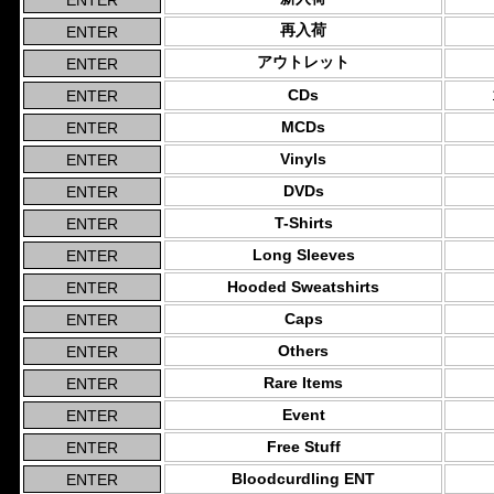
再入荷
アウトレット
CDs
MCDs
Vinyls
DVDs
T-Shirts
Long Sleeves
Hooded Sweatshirts
Caps
Others
Rare Items
Event
Free Stuff
Bloodcurdling ENT