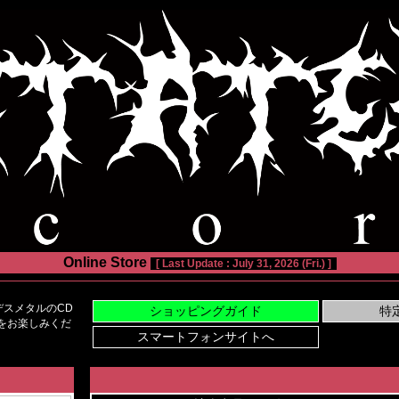
Online Store
[ Last Update : July 31, 2026 (Fri.) ]
スメタルのCD
い物をお楽しみくだ