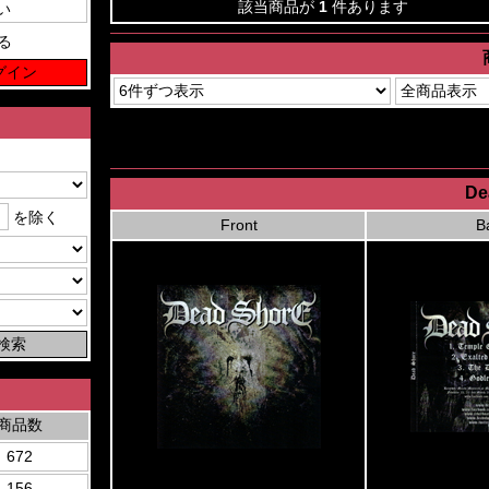
該当商品が
1
件あります
る
De
を除く
Front
B
商品数
672
156