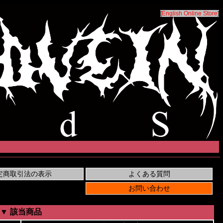
[
English Online Store
]
▼ 該当商品