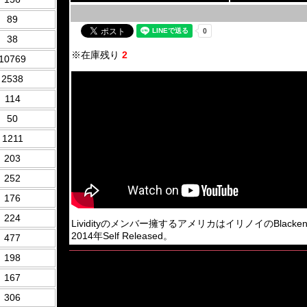
89
38
※在庫残り
2
10769
2538
114
50
1211
203
252
176
224
Lividityのメンバー擁するアメリカはイリノイのBlackened 
2014年Self Released。
477
198
167
306