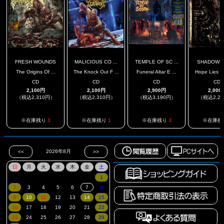
FRESH WOUNDS
MALICIOUS CO ...
TEMPLE OF SC ...
SHADOWS
The Origins Of ...
The Knock Out F ...
Funeral Altar E ...
Hope Lies D
CD
CD
CD
CD
2,100円
2,100円
2,900円
2,000
（税込2,310円）
（税込2,310円）
（税込3,190円）
（税込2,2
※在庫残り
3
※在庫残り
1
※在庫残り
3
※在庫残