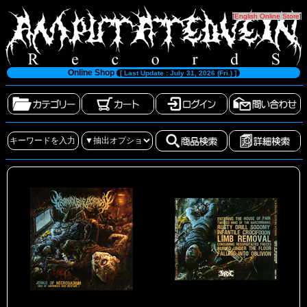
[
English Online Store
]
Online Shop
[ Last Update : July 31, 2026 (Fri.) ]