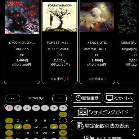
KYOJIN DAIGY ...
FOREST IN BL ...
XENOBIOTIC
MENSTRUAL 
MUHAKA
Haut Et Court D ...
Mordrake DIGI-P ...
Disgorging P
CD
CD
CD
CD
2,000円
2,500円
2,400円
2,000
（税込2,200円）
（税込2,750円）
（税込2,640円）
（税込2,2
.
.
※在庫残り
2
※在庫残り
2