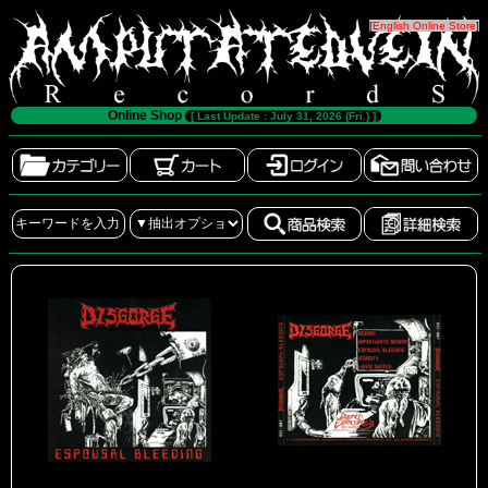
[
English Online Store
]
Online Shop
[ Last Update : July 31, 2026 (Fri.) ]