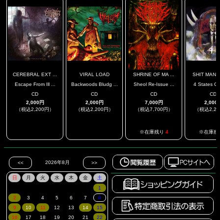
CEREBRAL EXT ...
VIRAL LOAD
SHRINE OF MA ...
SHIT MANIA
Escape From Ill ...
Backwoods Bludg ...
Sheol Re-Issue ...
4 States Of 
CD
CD
CD
CD
2,000円
2,000円
7,000円
2,000
（税込2,200円）
（税込2,200円）
（税込7,700円）
（税込2,2
.
.
※在庫残り
4
※在庫残