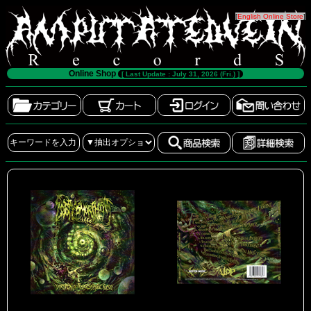
[
English Online Store
]
Online Shop
[ Last Update : July 31, 2026 (Fri.) ]