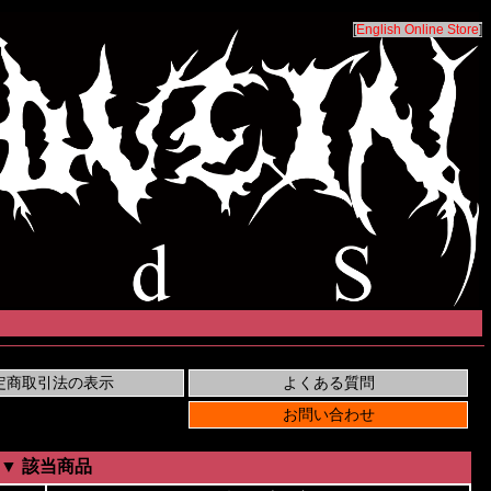
[
English Online Store
]
▼ 該当商品