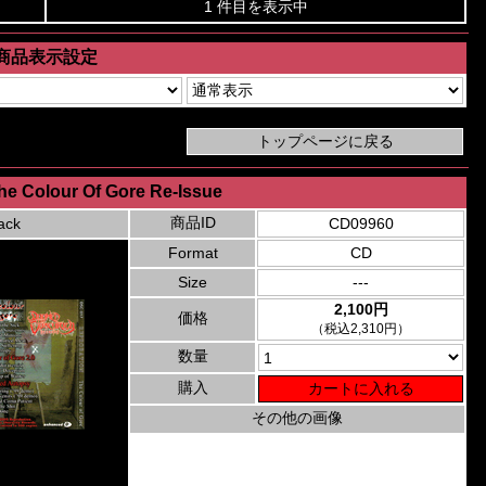
1 件目を表示中
商品表示設定
he Colour Of Gore Re-Issue
商品ID
ack
CD09960
Format
CD
Size
---
2,100円
価格
（税込2,310円）
数量
購入
その他の画像