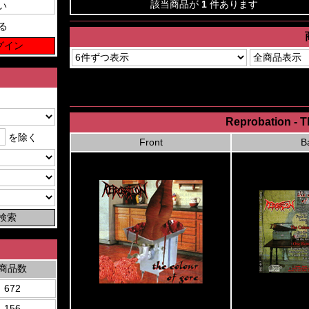
該当商品が
1
件あります
る
Reprobation - T
を除く
Front
B
商品数
672
156