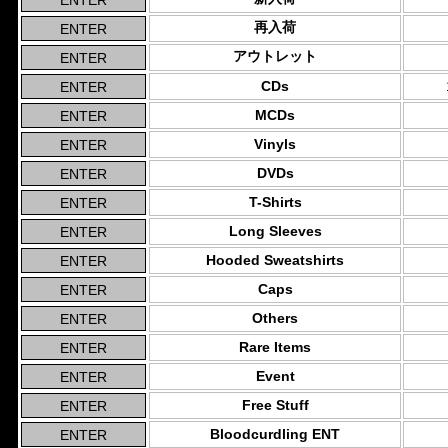
再入荷
アウトレット
CDs
MCDs
Vinyls
DVDs
T-Shirts
Long Sleeves
Hooded Sweatshirts
Caps
Others
Rare Items
Event
Free Stuff
Bloodcurdling ENT