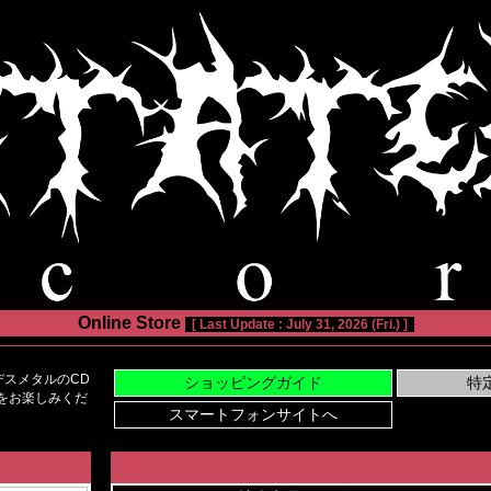
Online Store
[ Last Update : July 31, 2026 (Fri.) ]
スメタルのCD
い物をお楽しみくだ