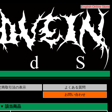
[
English Online Store
]
▼ 該当商品