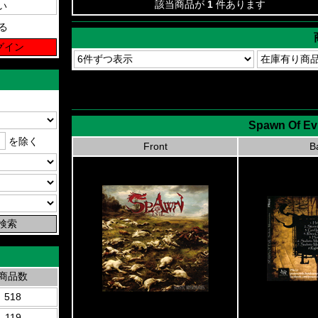
該当商品が
1
件あります
る
Spawn Of Evi
を除く
Front
B
商品数
518
119