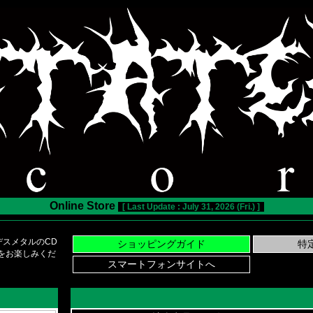
Online Store
[ Last Update : July 31, 2026 (Fri.) ]
スメタルのCD
い物をお楽しみくだ