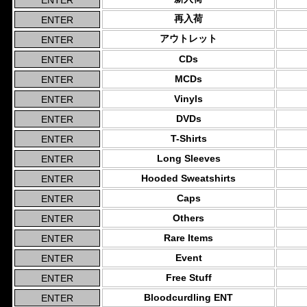
再入荷
アウトレット
CDs
MCDs
Vinyls
DVDs
T-Shirts
Long Sleeves
Hooded Sweatshirts
Caps
Others
Rare Items
Event
Free Stuff
Bloodcurdling ENT