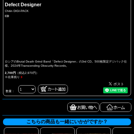
Defect Designer
Chitin DIGI-PACK
CD
ロシアのBrutal Death Grind Band「Defect Designer」の3rd CD。500枚限定デジパック仕
様。2024年Transcending Obscurity Records。
2,700円
（税込2,970円）
※在庫残り
3
数量：
こちらの商品も一緒にいかがですか？