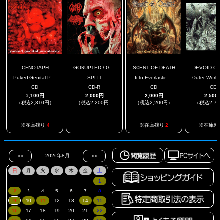
CENOTAPH
GORUPTED / G ...
SCENT OF DEATH
DEVOID OF 
Puked Genital P ...
SPLIT
Into Everlastin ...
Outer World 
CD
CD-R
CD
CD
2,100円
2,000円
2,000円
2,500
（税込2,310円）
（税込2,200円）
（税込2,200円）
（税込2,7
.
※在庫残り
4
※在庫残り
2
※在庫残