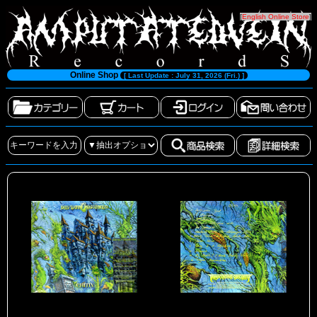
[
English Online Store
]
Online Shop
[ Last Update : July 31, 2026 (Fri.) ]