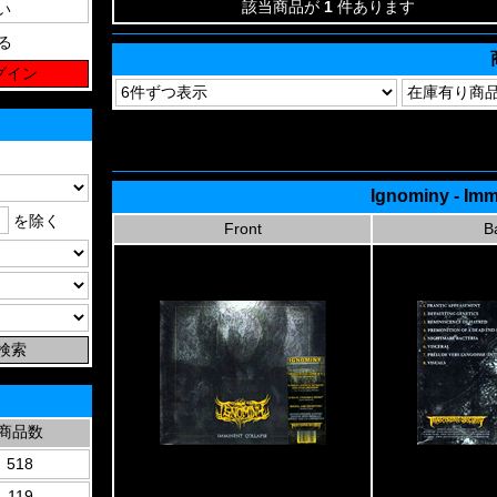
該当商品が
1
件あります
る
Ignominy - Im
を除く
Front
B
商品数
518
119