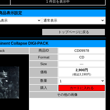
1 件目を表示中
商品表示設定
minent Collapse DIGI-PACK
商品ID
ack
CD09978
Format
CD
Size
---
2,900円
価格
（税込3,190円）
数量
購入
その他の画像