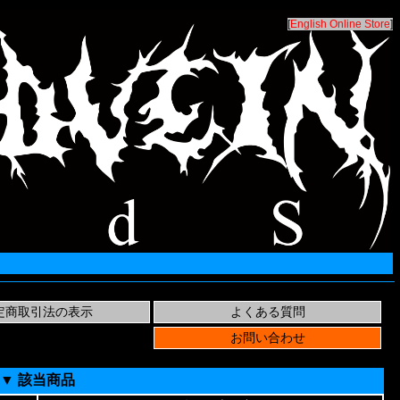
[
English Online Store
]
▼ 該当商品