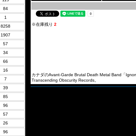
84
1
※在庫残り
2
8258
1907
57
34
66
16
カナダのAvant-Garde Brutal Death Metal Ban
7
Transcending Obscurity Records。
39
85
96
57
26
96