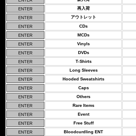
再入荷
アウトレット
CDs
MCDs
Vinyls
DVDs
T-Shirts
Long Sleeves
Hooded Sweatshirts
Caps
Others
Rare Items
Event
Free Stuff
Bloodcurdling ENT