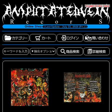
[
English Online Store
]
Online Shop
[ Last Update : July 31, 2026 (Fri.) ]