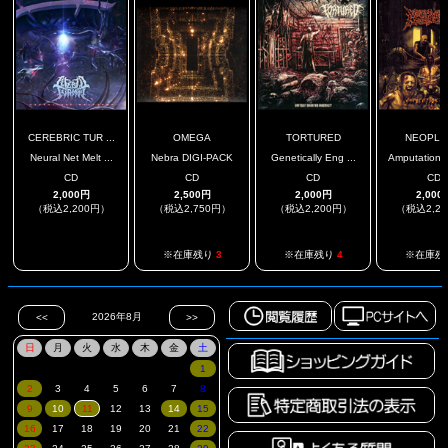
CEREBRIC TUR ...
OMEGA
TORTURED
NEOPLA
Neural Net Melt ...
Nebra DIGI-PACK
Genetically Eng ...
Amputation 
CD
CD
CD
CD
2,000円
2,500円
2,000円
2,000
（税込2,200円）
（税込2,750円）
（税込2,200円）
（税込2,2
.
※在庫残り
3
※在庫残り
4
※在庫残