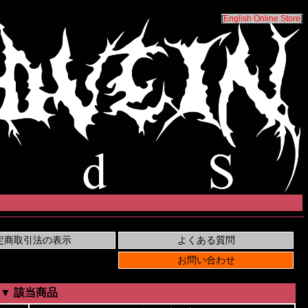
[
English Online Store
]
▼ 該当商品