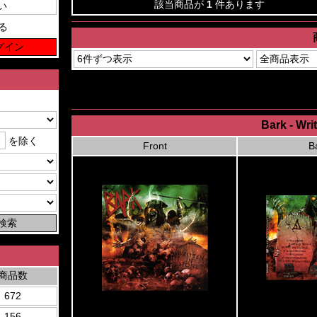
該当商品が
1
件あります
る
Bark - Wri
を除く
Front
B
商品数
672
156