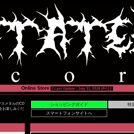
Online Store
[ Last Update : July 31, 2026 (Fri.) ]
スメタルのCD
い物をお楽しみくだ