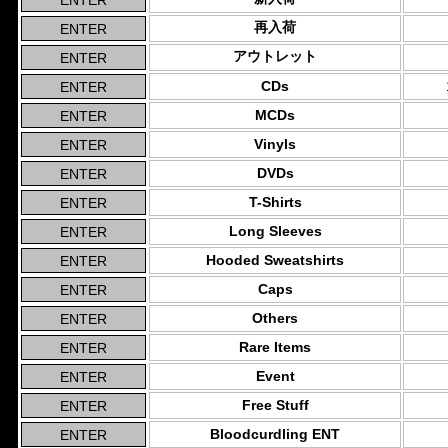
再入荷
アウトレット
CDs
MCDs
Vinyls
DVDs
T-Shirts
Long Sleeves
Hooded Sweatshirts
Caps
Others
Rare Items
Event
Free Stuff
Bloodcurdling ENT