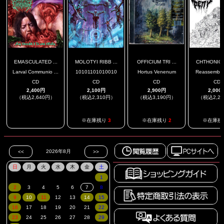
EMASCULATED ...
MOLOTYI RIBB ...
OFFICIUM TRI ...
CHTHONIC 
Larval Communio ...
10101101010010
Hortus Venenum
Reassembled
CD
CD
CD
CD
2,400円
2,100円
2,900円
2,000
（税込2,640円）
（税込2,310円）
（税込3,190円）
（税込2,2
.
※在庫残り
3
※在庫残り
2
※在庫残