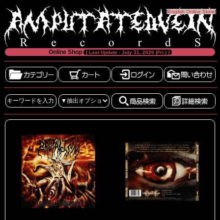
[
English Online Store
]
Online Shop
[ Last Update : July 31, 2026 (Fri.) ]