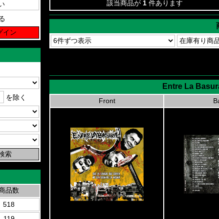
該当商品が
1
件あります
る
Entre La Basur
を除く
Front
B
商品数
518
119