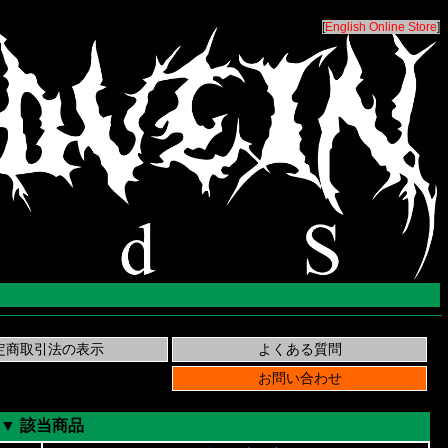
[
English Online Store
]
▼ 該当商品