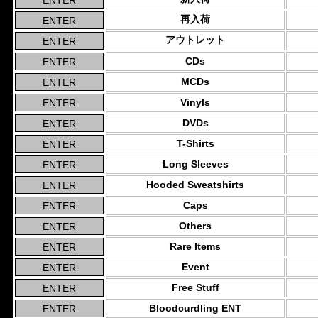
再入荷
アウトレット
CDs
MCDs
Vinyls
DVDs
T-Shirts
Long Sleeves
Hooded Sweatshirts
Caps
Others
Rare Items
Event
Free Stuff
Bloodcurdling ENT