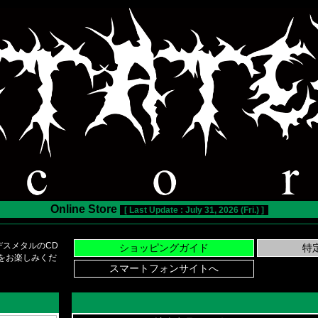
Online Store
[ Last Update : July 31, 2026 (Fri.) ]
スメタルのCD
い物をお楽しみくだ