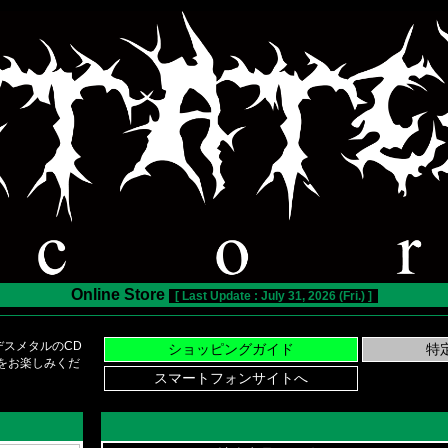
Online Store
[ Last Update : July 31, 2026 (Fri.) ]
スメタルのCD
い物をお楽しみくだ