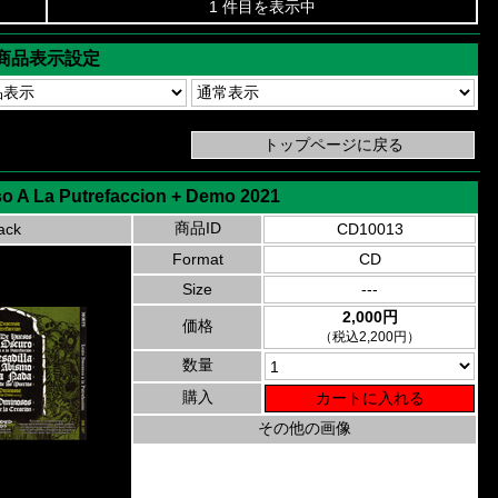
1 件目を表示中
商品表示設定
so A La Putrefaccion + Demo 2021
商品ID
ack
CD10013
Format
CD
Size
---
2,000円
価格
（税込2,200円）
数量
購入
その他の画像