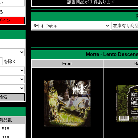
該当商品が
1
件あります
る
Morte - Lento Descen
を除く
Front
B
商品数
518
119