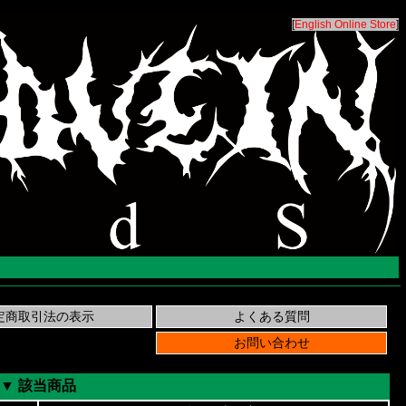
[
English Online Store
]
▼ 該当商品