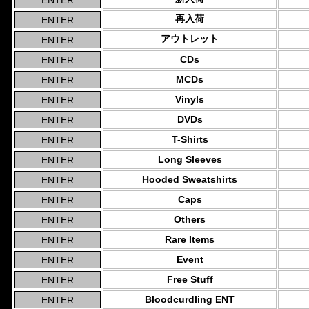
再入荷
アウトレット
CDs
MCDs
Vinyls
DVDs
T-Shirts
Long Sleeves
Hooded Sweatshirts
Caps
Others
Rare Items
Event
Free Stuff
Bloodcurdling ENT