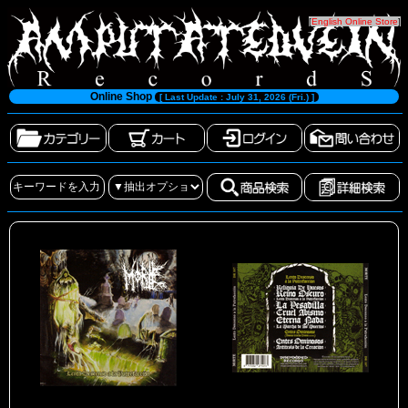
[
English Online Store
]
Online Shop
[ Last Update : July 31, 2026 (Fri.) ]