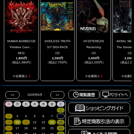
HUMAN BARBECUE
GODLESS TRUTH
HYZZTEREZIS
AKRAL NEC
Primitive Crani ...
S/T DIGI-PACK
Reckoning
The Greater 
MCD
CD
CD
CD
1,800円
2,500円
2,000円
2,000
（税込1,980円）
（税込2,750円）
（税込2,200円）
（税込2,2
.
※在庫残り
3
※在庫残り
2
※在庫残