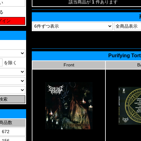
該当商品が
1
件あります
る
Purifying Tor
を除く
Front
B
商品数
672
156