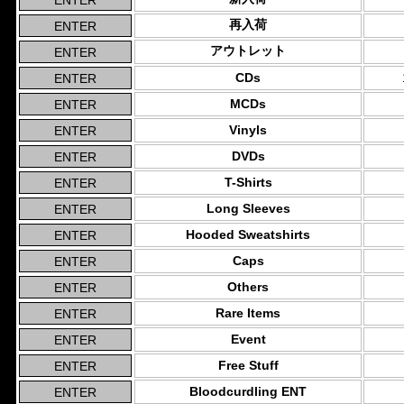
再入荷
アウトレット
CDs
MCDs
Vinyls
DVDs
T-Shirts
Long Sleeves
Hooded Sweatshirts
Caps
Others
Rare Items
Event
Free Stuff
Bloodcurdling ENT