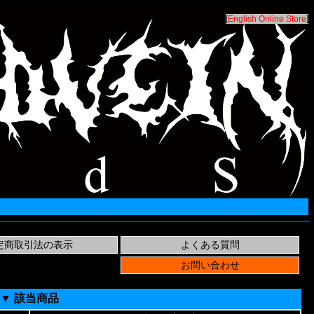
[
English Online Store
]
▼ 該当商品