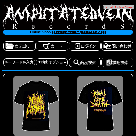
[
English Online Store
]
Online Shop
[ Last Update : July 31, 2026 (Fri.) ]