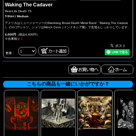
Waking The Cadaver
Real-Life Death TS
T-Shirt / Medium
アメリカはニュージャージーのSlamming Brutal Death Metal Band「Waking The Cadave
r」のロゴTシャツ。シャツはMerch Cons（インドネシア製）で生地もしっかりしています。
4,000円
（税込4,400円）
※在庫残り
2
数量：
こちらの商品も一緒にいかがですか？